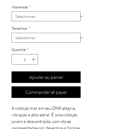
Impressão
*
Tamanhos
*
Quantité
*
Ajouter au panier
Commander et payer
A coleção traz em seu DNA alegria,
vibração e alto-astral. É uma coleção
jovem e descontraída, com obras
representadas por desenhos e formas