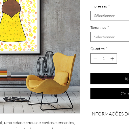
Impressão
*
Sélectionner
Tamanhos
*
Sélectionner
Quantité
*
Aj
Com
INFORMAÇÕES D
sil, uma cidade cheia de cantos e encantos,
Coleção: Altar dos 