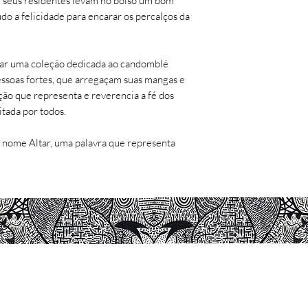
e seus residentes levam no bolso um bom
Tipo: Gravura
do a felicidade para encarar os percalços da
Tiragem: 85 para c
Artista: Felipe Silva
Impressão: Studio 
criar uma coleção dedicada ao candomblé
essoas fortes, que arregaçam suas mangas e
ão que representa e reverencia a fé dos
OBSERVAÇÕES:
itada por todos.
- Não há comerciali
 o nome Altar, uma palavra que representa
- Enviada no tubo e
sua integridade.
- Não manter a obra
- Manter a obra na 
enrrugar e/ou amare
- Não deixar em con
flashs fotográficos.
- Não deixar em am
© 2016 - 2026 Artedepi por Manoel Felipe.
Todos os direitos reservados.