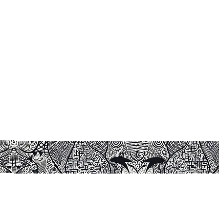
ada tamanho
ou Canvas
zação de molduras.
 dentro de caixa, para manter
 no tubo de envio.
moldura e lacrada para não
lar.
tato direto com o sol e nem de
bientes úmidos.