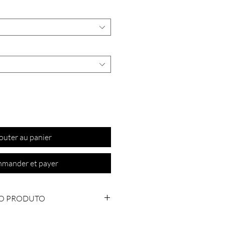
outer au panier
mander et payer
O PRODUTO
Orixás