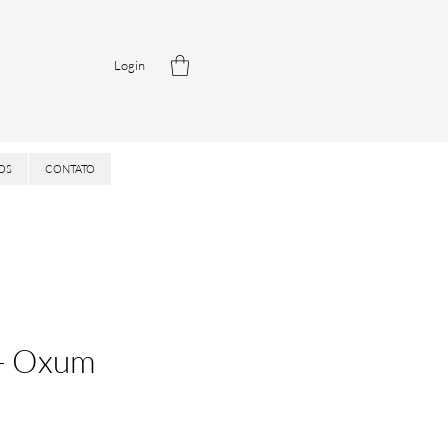
Login
OS
CONTATO
 - Oxum
rix